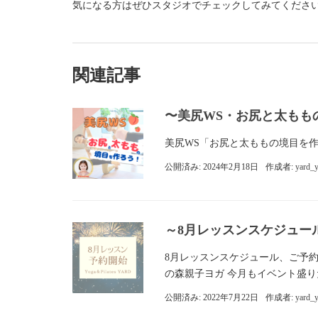
気になる方はぜひスタジオでチェックしてみてくださ
関連記事
〜美尻WS・お尻と太もも
美尻WS「お尻と太ももの境目
公開済み: 2024年2月18日
作成者:
yard_
～8月レッスンスケジュー
8月レッスンスケジュール、ご予約
の森親子ヨガ 今月もイベント盛りだ
公開済み: 2022年7月22日
作成者:
yard_