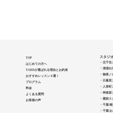
スタジ
TOP
北千住
はじめての方へ
清澄白
YARDが選ばれる理由とお約束
御茶ノ
おすすめレッスン４選！
日暮里
プログラム
人形町
料金
神楽坂
よくある質問
蔵前ス
お客様の声
千葉/
千葉/