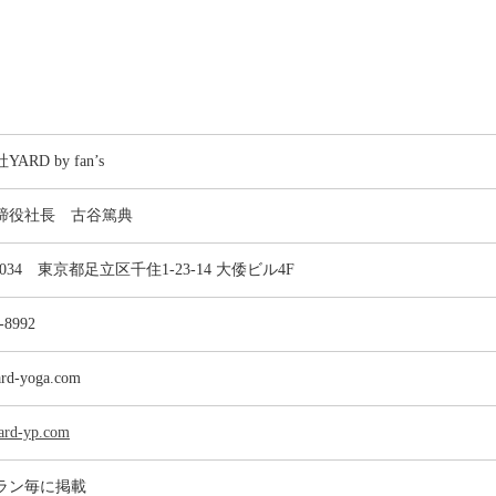
ARD by fan’s
締役社長 古谷篤典
-0034 東京都足立区千住1-23-14 大倭ビル4F
-8992
rd-yoga.com
yard-yp.com
ラン毎に掲載