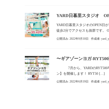
YARD日暮里スタジオ O
YARD日暮里スタジオのOPEN日が
徒歩2分でアクセスも抜群です。 
公開済み: 2022年9月10日
作成者:
yard_
〜ギアゾーンヨガ-RYT5
7月から、YARDのRYT500
ン】を開催します！ RYT50 […]
公開済み: 2022年6月19日
作成者:
yard_