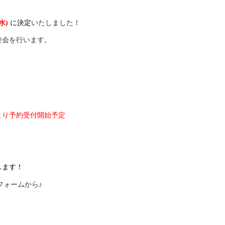
(水)
に決定
いたしました！
験会を行います。
）
より予約受付開始予定
します！
フォームから♪